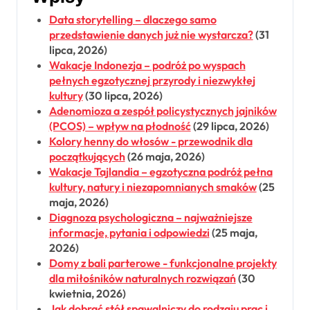
Data storytelling – dlaczego samo
przedstawienie danych już nie wystarcza?
(31
lipca, 2026)
Wakacje Indonezja – podróż po wyspach
pełnych egzotycznej przyrody i niezwykłej
kultury
(30 lipca, 2026)
Adenomioza a zespół policystycznych jajników
(PCOS) – wpływ na płodność
(29 lipca, 2026)
Kolory henny do włosów - przewodnik dla
początkujących
(26 maja, 2026)
Wakacje Tajlandia – egzotyczna podróż pełna
kultury, natury i niezapomnianych smaków
(25
maja, 2026)
Diagnoza psychologiczna – najważniejsze
informacje, pytania i odpowiedzi
(25 maja,
2026)
Domy z bali parterowe - funkcjonalne projekty
dla miłośników naturalnych rozwiązań
(30
kwietnia, 2026)
Jak dobrać stół spawalniczy do rodzaju prac i