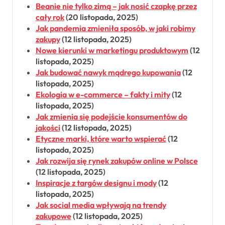
Beanie nie tylko zimą – jak nosić czapkę przez
cały rok
(20 listopada, 2025)
Jak pandemia zmieniła sposób, w jaki robimy
zakupy
(12 listopada, 2025)
Nowe kierunki w marketingu produktowym
(12
listopada, 2025)
Jak budować nawyk mądrego kupowania
(12
listopada, 2025)
Ekologia w e-commerce – fakty i mity
(12
listopada, 2025)
Jak zmienia się podejście konsumentów do
jakości
(12 listopada, 2025)
Etyczne marki, które warto wspierać
(12
listopada, 2025)
Jak rozwija się rynek zakupów online w Polsce
(12 listopada, 2025)
Inspiracje z targów designu i mody
(12
listopada, 2025)
Jak social media wpływają na trendy
zakupowe
(12 listopada, 2025)