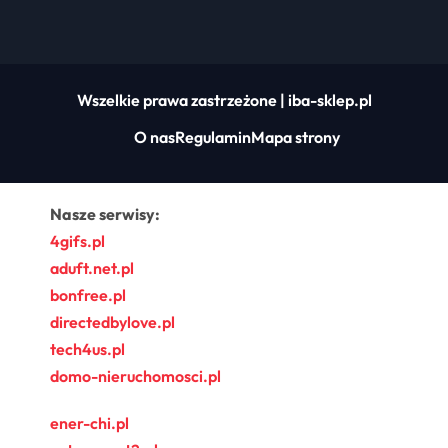
Wszelkie prawa zastrzeżone | iba-sklep.pl
O nas
Regulamin
Mapa strony
Nasze serwisy:
4gifs.pl
aduft.net.pl
bonfree.pl
directedbylove.pl
tech4us.pl
domo-nieruchomosci.pl
ener-chi.pl