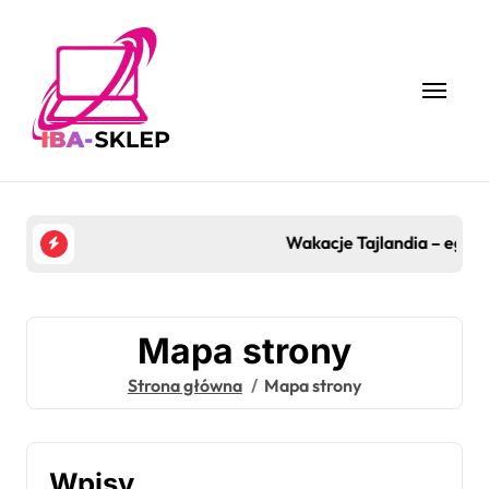
Skip
to
content
Wakacje Tajlandia – egzotyczna podróż pełna kul
Mapa strony
Strona główna
Mapa strony
Wpisy