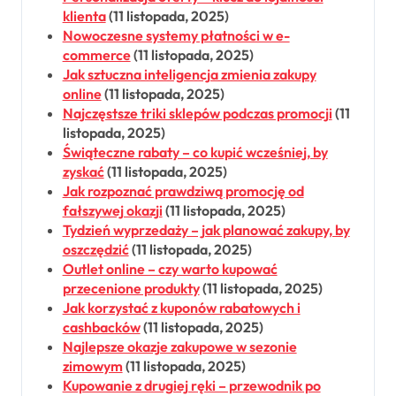
klienta
(11 listopada, 2025)
Nowoczesne systemy płatności w e-
commerce
(11 listopada, 2025)
Jak sztuczna inteligencja zmienia zakupy
online
(11 listopada, 2025)
Najczęstsze triki sklepów podczas promocji
(11
listopada, 2025)
Świąteczne rabaty – co kupić wcześniej, by
zyskać
(11 listopada, 2025)
Jak rozpoznać prawdziwą promocję od
fałszywej okazji
(11 listopada, 2025)
Tydzień wyprzedaży – jak planować zakupy, by
oszczędzić
(11 listopada, 2025)
Outlet online – czy warto kupować
przecenione produkty
(11 listopada, 2025)
Jak korzystać z kuponów rabatowych i
cashbacków
(11 listopada, 2025)
Najlepsze okazje zakupowe w sezonie
zimowym
(11 listopada, 2025)
Kupowanie z drugiej ręki – przewodnik po