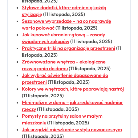
listopada, 2025)
Stylowe dodatki, które odmienią każdą
stylizację
(11 listopada, 2025)
Sezonowe wyprzedaże – na co naprawdę
warto polować
(11 listopada, 2025)
Jak kupować ubrania z głową – zasady
świadomych zakupów
(11 listopada, 2025)
Praktyczne triki na organizację przestrzeni
(11
listopada, 2025)
Zrównoważone wnętrza – ekologiczne
rozwiązania do domu
(11 listopada, 2025)
Jak wybrać oświetlenie dopasowane do
przestrzeni
(11 listopada, 2025)
Kolory we wnętrzach, które poprawiają nastrój
(11 listopada, 2025)
Minimalizm w domu – jak zredukować nadmiar
rzeczy
(11 listopada, 2025)
Pomysły na przytulny salon w małym
mieszkaniu
(11 listopada, 2025)
Jak urządzić mieszkanie w stylu nowoczesnym
(11 listopada, 2025)