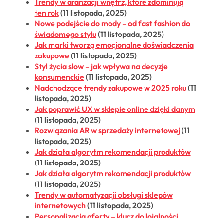
Trendy w aranżacji wnętrz, które zdominują
ten rok
(11 listopada, 2025)
Nowe podejście do mody – od fast fashion do
świadomego stylu
(11 listopada, 2025)
Jak marki tworzą emocjonalne doświadczenia
zakupowe
(11 listopada, 2025)
Styl życia slow – jak wpływa na decyzje
konsumenckie
(11 listopada, 2025)
Nadchodzące trendy zakupowe w 2025 roku
(11
listopada, 2025)
Jak poprawić UX w sklepie online dzięki danym
(11 listopada, 2025)
Rozwiązania AR w sprzedaży internetowej
(11
listopada, 2025)
Jak działa algorytm rekomendacji produktów
(11 listopada, 2025)
Jak działa algorytm rekomendacji produktów
(11 listopada, 2025)
Trendy w automatyzacji obsługi sklepów
internetowych
(11 listopada, 2025)
Personalizacja oferty – klucz do lojalności