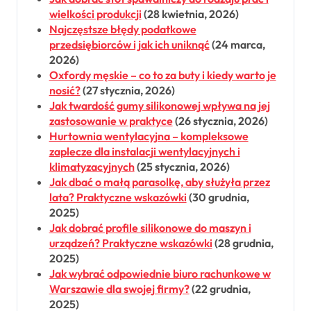
wielkości produkcji
(28 kwietnia, 2026)
Najczęstsze błędy podatkowe
przedsiębiorców i jak ich uniknąć
(24 marca,
2026)
Oxfordy męskie – co to za buty i kiedy warto je
nosić?
(27 stycznia, 2026)
Jak twardość gumy silikonowej wpływa na jej
zastosowanie w praktyce
(26 stycznia, 2026)
Hurtownia wentylacyjna – kompleksowe
zaplecze dla instalacji wentylacyjnych i
klimatyzacyjnych
(25 stycznia, 2026)
Jak dbać o małą parasolkę, aby służyła przez
lata? Praktyczne wskazówki
(30 grudnia,
2025)
Jak dobrać profile silikonowe do maszyn i
urządzeń? Praktyczne wskazówki
(28 grudnia,
2025)
Jak wybrać odpowiednie biuro rachunkowe w
Warszawie dla swojej firmy?
(22 grudnia,
2025)