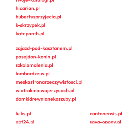
hicarian.pl
hubertusprzyjecia.pl
k-skrzypek.pl
katepanth.pl
zajazd-pod-kasztanem.pl
posejdon-konin.pl
szkolamalenia.pl
lombardzeus.pl
meskastronarzeczywistosci.pl
wiatrakiniewojerzycach.pl
domkidrewnianekaszuby.pl
luiks.pl
cantonensis.pl
abt24.pl
sava-opony.pl
zajazdorion.pl
plus-tuning.pl
zakupy4u.pl