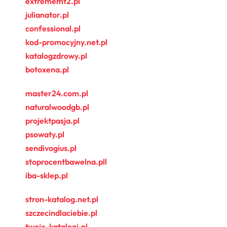
extrememt2.pl
julianator.pl
confessional.pl
kod-promocyjny.net.pl
katalogzdrowy.pl
botoxena.pl
master24.com.pl
naturalwoodgb.pl
projektpasja.pl
psowaty.pl
sendivogius.pl
stoprocentbawelna.pll
iba-sklep.pl
stron-katalog.net.pl
szczecindlaciebie.pl
twoje-katalogi.pl