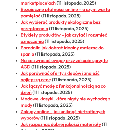
marketplace’ach
(11 listopada, 2025)
Bezpieczne płatności online – o czym warto
pamiętać
(11 listopada, 2025)
Jak wybierać produkty ekologiczne bez
przepłacania
(11 listopada, 2025)
Etykiety produktów – jak czytać i rozumieć
oznaczenia
(11 listopada, 2025)
Poradnik: jak dobrać idealny materac do
spania
(11 listopada, 2025)
Na co zwracać uwagę przy zakupie sprzętu
AGD
(11 listopada, 2025)
Jak porównać oferty sklepów i znaleźć
najlepszą cenę
(11 listopada, 2025)
Jak łączyć modę z funkcjonalnością na co
dzień
(11 listopada, 2025)
Modowe klasyki, które nigdy nie wychodzą z
mody
(11 listopada, 2025)
Zakupy online – jak uniknąć nietrafionych
wyborów
(11 listopada, 2025)
Jak rozpoznać dobrej jakości materiały
(11