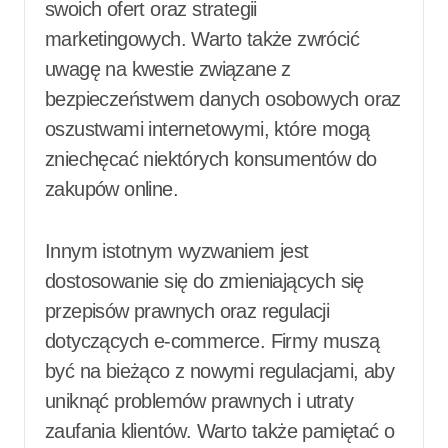
swoich ofert oraz strategii
marketingowych. Warto także zwrócić
uwagę na kwestie związane z
bezpieczeństwem danych osobowych oraz
oszustwami internetowymi, które mogą
zniechęcać niektórych konsumentów do
zakupów online.
Innym istotnym wyzwaniem jest
dostosowanie się do zmieniających się
przepisów prawnych oraz regulacji
dotyczących e-commerce. Firmy muszą
być na bieżąco z nowymi regulacjami, aby
uniknąć problemów prawnych i utraty
zaufania klientów. Warto także pamiętać o