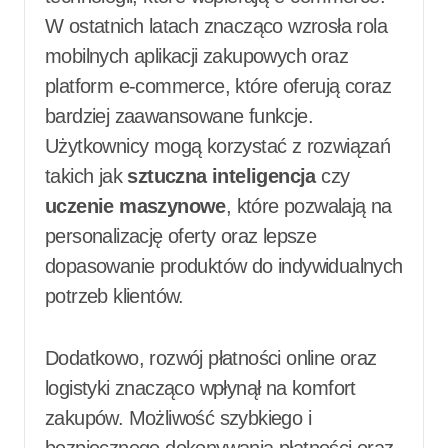
W ostatnich latach znacząco wzrosła rola
mobilnych aplikacji zakupowych oraz
platform e-commerce, które oferują coraz
bardziej zaawansowane funkcje.
Użytkownicy mogą korzystać z rozwiązań
takich jak
sztuczna inteligencja
czy
uczenie maszynowe
, które pozwalają na
personalizację oferty oraz lepsze
dopasowanie produktów do indywidualnych
potrzeb klientów.
Dodatkowo, rozwój płatności online oraz
logistyki znacząco wpłynął na komfort
zakupów. Możliwość szybkiego i
bezpiecznego dokonywania płatności oraz