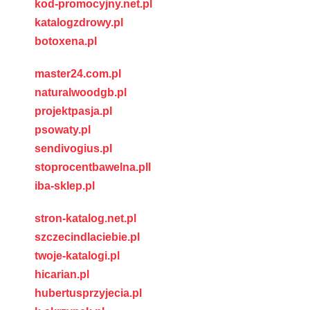
kod-promocyjny.net.pl
katalogzdrowy.pl
botoxena.pl
master24.com.pl
naturalwoodgb.pl
projektpasja.pl
psowaty.pl
sendivogius.pl
stoprocentbawelna.pll
iba-sklep.pl
stron-katalog.net.pl
szczecindlaciebie.pl
twoje-katalogi.pl
hicarian.pl
hubertusprzyjecia.pl