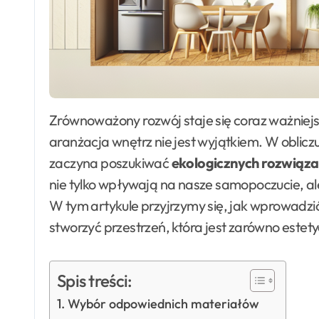
Zrównoważony rozwój staje się coraz ważniejszym trendem w różnych dziedzinach życia, a
aranżacja wnętrz nie jest wyjątkiem. W obliczu
zaczyna poszukiwać
ekologicznych rozwiąz
nie tylko wpływają na nasze samopoczucie, ale
W tym artykule przyjrzymy się, jak wprowadz
stworzyć przestrzeń, która jest zarówno estetyc
Spis treści:
Wybór odpowiednich materiałów