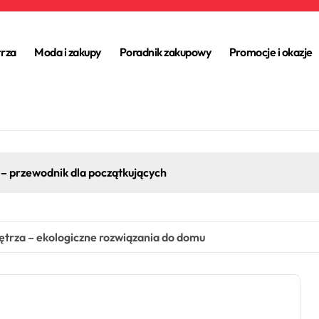
trza
Moda i zakupy
Poradnik zakupowy
Promocje i okazje
Wakacje Tajlandia – egzotyczna podróż pełna kultu
rza – ekologiczne rozwiązania do domu