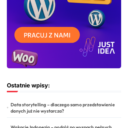
s
ó
w
Ostatnie wpisy:
Data storytelling – dlaczego samo przedstawienie
danych już nie wystarcza?
Wakacje Indonezja – podróż po wyspach pełnych