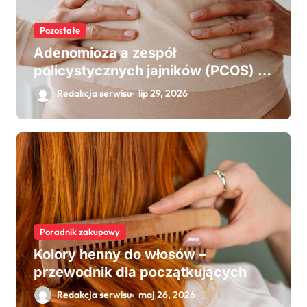
Pozostałe
Adenomioza a zespół
policystycznych jajników (PCOS) –
wpływ na płodność
Redakcja serwisu
lip 29, 2026
Poradnik zakupowy
Kolory henny do włosów –
przewodnik dla początkujących
Redakcja serwisu
maj 26, 2026