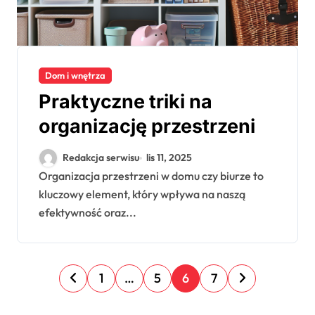
Dom i wnętrza
Praktyczne triki na
organizację przestrzeni
Redakcja serwisu
lis 11, 2025
Organizacja przestrzeni w domu czy biurze to
kluczowy element, który wpływa na naszą
efektywność oraz...
S
1
…
5
6
7
t