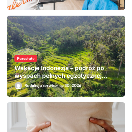
Pozostałe
Wakacje Indonezja – podróż po
wyspach pełnych egzotycznej
przyrody i niezwykłej kultury
Redakcja serwisu
lip 30, 2026