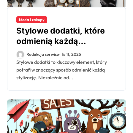
Moda i zakupy
Stylowe dodatki, które
odmienią każdą
stylizację
Redakcja serwisu
lis 11, 2025
Stylowe dodatki to kluczowy element, który
potrafi w znaczący sposób odmienić każdą
stylizację. Niezależnie od...