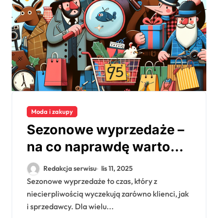
Moda i zakupy
Sezonowe wyprzedaże –
na co naprawdę warto
polować
Redakcja serwisu
lis 11, 2025
Sezonowe wyprzedaże to czas, który z
niecierpliwością wyczekują zarówno klienci, jak
i sprzedawcy. Dla wielu...