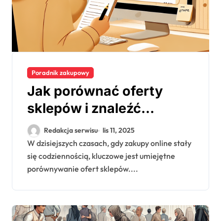
Poradnik zakupowy
Jak porównać oferty
sklepów i znaleźć
najlepszą cenę
Redakcja serwisu
lis 11, 2025
W dzisiejszych czasach, gdy zakupy online stały
się codziennością, kluczowe jest umiejętne
porównywanie ofert sklepów....